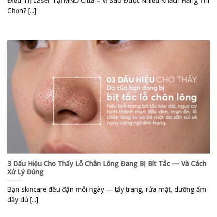
Điều Trị Laser Tại MND Citta – Vì Sao Được Nhiều Khách Hàng Tin
Chọn? [...]
3 Dấu Hiệu Cho Thấy Lỗ Chân Lông Đang Bị Bít Tắc — Và Cách
Xử Lý Đúng
Bạn skincare đều đặn mỗi ngày — tẩy trang, rửa mặt, dưỡng ẩm
đầy đủ [...]