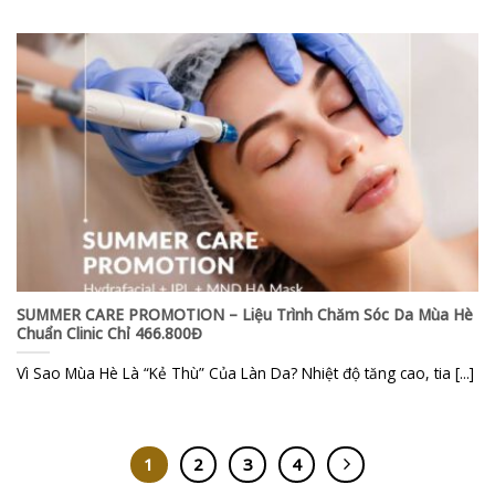
SUMMER CARE PROMOTION – Liệu Trình Chăm Sóc Da Mùa Hè
Chuẩn Clinic Chỉ 466.800Đ
Vì Sao Mùa Hè Là “Kẻ Thù” Của Làn Da? Nhiệt độ tăng cao, tia [...]
1
2
3
4