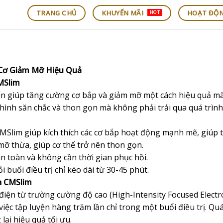
TRANG CHỦ
KHUYẾN MÃI
HOẠT ĐỘ
HOT
Cơ Giảm Mỡ Hiệu Quả
MSlim
ến giúp tăng cường cơ bắp và giảm mỡ một cách hiệu quả mà
ình săn chắc và thon gọn mà không phải trải qua quá trình 
Slim giúp kích thích các cơ bắp hoạt động mạnh mẽ, giúp t
mỡ thừa, giúp cơ thể trở nên thon gọn.
 toàn và không cần thời gian phục hồi.
i buổi điều trị chỉ kéo dài từ 30-45 phút.
 CMSlim
ện từ trường cường độ cao (High-Intensity Focused Electro
ệc tập luyện hàng trăm lần chỉ trong một buổi điều trị. Qu
ại hiệu quả tối ưu.