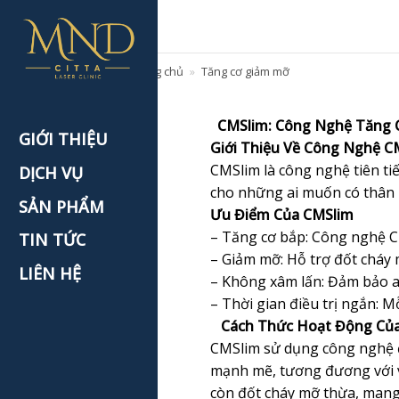
Skip
to
content
Trang chủ
»
Tăng cơ giảm mỡ
CMSlim: Công Nghệ Tăng 
GIỚI THIỆU
Giới Thiệu Về Công Nghệ C
CMSlim là công nghệ tiên ti
DỊCH VỤ
cho những ai muốn có thân h
SẢN PHẨM
Ưu Điểm Của CMSlim
– Tăng cơ bắp: Công nghệ CM
TIN TỨC
– Giảm mỡ: Hỗ trợ đốt cháy 
LIÊN HỆ
– Không xâm lấn: Đảm bảo an
– Thời gian điều trị ngắn: Mỗ
Cách Thức Hoạt Động Của
CMSlim sử dụng công nghệ đi
mạnh mẽ, tương đương với vi
còn đốt cháy mỡ thừa, mang l