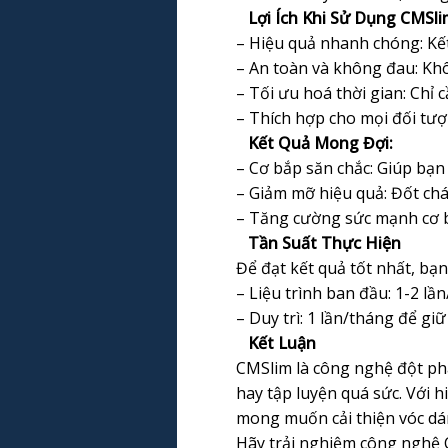
Lợi Ích Khi Sử Dụng CMSl
– Hiệu quả nhanh chóng: Kết 
– An toàn và không đau: Khô
– Tối ưu hoá thời gian: Chỉ 
– Thích hợp cho mọi đối tượ
Kết Quả Mong Đợi:
– Cơ bắp săn chắc: Giúp bạn
– Giảm mỡ hiệu quả: Đốt chá
– Tăng cường sức mạnh cơ b
Tần Suất Thực Hiện
Để đạt kết quả tốt nhất, bạn
– Liệu trình ban đầu: 1-2 lầ
– Duy trì: 1 lần/tháng để gi
Kết Luận
CMSlim là công nghệ đột ph
hay tập luyện quá sức. Với 
mong muốn cải thiện vóc dá
Hãy trải nghiệm công nghệ C