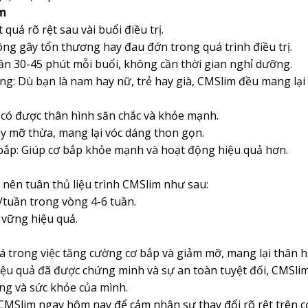
im
quả rõ rệt sau vài buổi điều trị.
ng gây tổn thương hay đau đớn trong quá trình điều trị.
cần 30-45 phút mỗi buổi, không cần thời gian nghỉ dưỡng.
ng: Dù bạn là nam hay nữ, trẻ hay già, CMSlim đều mang lại 
 có được thân hình săn chắc và khỏe mạnh.
y mỡ thừa, mang lại vóc dáng thon gọn.
ắp: Giúp cơ bắp khỏe mạnh và hoạt động hiệu quả hơn.
 nên tuân thủ liệu trình CMSlim như sau:
n/tuần trong vòng 4-6 tuần.
ữ vững hiệu quả.
á trong việc tăng cường cơ bắp và giảm mỡ, mang lại thân 
hiệu quả đã được chứng minh và sự an toàn tuyệt đối, CMSli
ng và sức khỏe của mình.
MSlim ngay hôm nay để cảm nhận sự thay đổi rõ rệt trên cơ