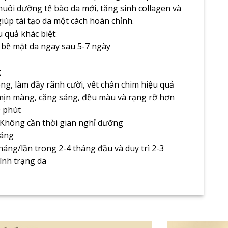
 nuôi dưỡng tế bào da mới, tăng sinh collagen và
 giúp tái tạo da một cách hoàn chỉnh.
u quả khác biệt:
 bề mặt da ngay sau 5-7 ngày
g
g, làm đầy rãnh cười, vết chân chim hiệu quả
mịn màng, căng sáng, đều màu và rạng rỡ hơn
0 phút
 Không cần thời gian nghỉ dưỡng
háng
háng/lần trong 2-4 tháng đầu và duy trì 2-3
tình trạng da