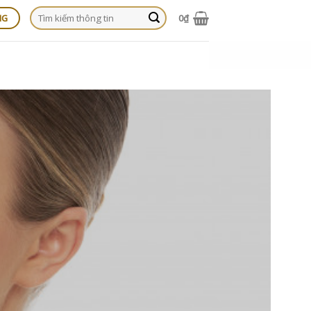
Tìm
0
₫
NG
kiếm: