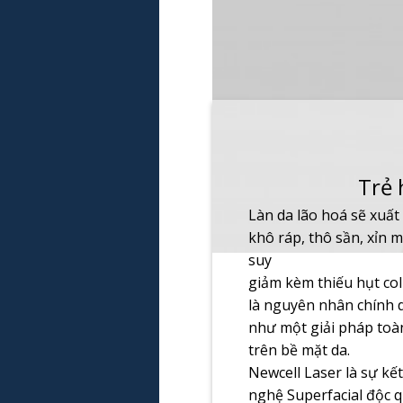
Trẻ 
Làn da lão hoá sẽ xuấ
khô ráp, thô sần, xỉn 
suy
giảm kèm thiếu hụt coll
là nguyên nhân chính 
như một giải pháp toàn
trên bề mặt da.
Newcell Laser là sự kế
nghệ Superfacial độc qu