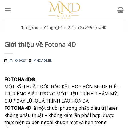
Skip
to
content
Trang chủ
»
Công nghệ
»
Giới thiệu về Fotona 4D
Giới thiệu về Fotona 4D
17/10/2023
MNDADMIN
FOTONA 4D®
MỘT KỸ THUẬT ĐỘC ĐÁO KẾT HỢP BỐN MODE ĐIỀU
TRỊ RIÊNG BIỆT TRONG MỘT LIỆU TRÌNH THẨM MỸ,
GIÚP ĐẨY LÙI QUÁ TRÌNH LÃO HÓA DA.
FOTONA 4D
là một chuỗi phương pháp điều trị laser
không phẫu thuật – không xâm lấn phối hợp, được
thực hiện cả bên ngoài khuôn mặt và bên trong