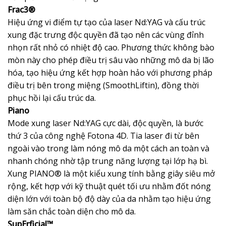
Frac3®
Hiệu ứng vi điểm tự tạo của laser Nd:YAG và cấu trúc
xung đặc trưng độc quyền đã tạo nên các vùng đỉnh
nhọn rất nhỏ có nhiệt độ cao. Phương thức không bào
mòn này cho phép điều trị sâu vào những mô da bị lão
hóa, tạo hiệu ứng kết hợp hoàn hảo với phương pháp
điều trị bên trong miệng (SmoothLiftin), đồng thời
phục hồi lại cấu trúc da.
Piano
Mode xung laser Nd:YAG cực dài, độc quyền, là bước
thứ 3 của công nghệ Fotona 4D. Tia laser đi từ bên
ngoài vào trong làm nóng mô da một cách an toàn và
nhanh chóng nhờ tập trung năng lượng tại lớp hạ bì.
Xung PIANO® là một kiểu xung tính bằng giây siêu mở
rộng, kết hợp với kỹ thuật quét tối ưu nhằm đốt nóng
diện lớn với toàn bộ độ dày của da nhằm tạo hiệu ứng
làm săn chắc toàn diện cho mô da.
SupErficial™