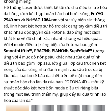
khoang miệng.
Hệ thống Laser được thiết kế tối ưu cho điều trị trẻ hóa
da bằng cách kết hợp hoàn hảo hai bước sóng
Er:YAG
2940 nm
và
Nd:YAG 1064 nm
với sự tùy biến các thông
số, linh hoạt kết hợp sự hỗ trợ các dạng tay cầm điều trị
khác nhau độc quyền của Fotona, đáp ứng một cách
khắt khe về độ chính xác, nhanh chóng và hiệu quả,…
Với 4 mode điều trị riêng biệt của Fotona bao gồm:
SmoothLiftin™, FRAC3®, PIANO®, SupErficial™
tương
ứng với 4 mức độ nông sâu khác nhau của quá trình
điều trị bao gồm: lớp sâu, lớp giữa, lớp cấu trúc liên kết
nông của da, cũng như đánh mạnh vào cấu trúc da bị
lão hóa, loại bỏ tế bào da chết trên bề mặt mang đến
sự hoàn hảo cho làn da của bạn. FOTONA 4D – một kỹ
thuật độc đáo kết hợp bốn mode điều trị riêng biệt
trong một liệu trình thẩm mỹ, giúp đẩy lùi quá trình lão
hóa của làn da.”