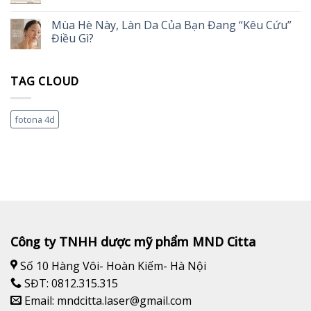
Mùa Hè Này, Làn Da Của Bạn Đang “Kêu Cứu”
Điều Gì?
TAG CLOUD
fotona 4d
Công ty TNHH dược mỹ phẩm MND Citta
Số 10 Hàng Vôi- Hoàn Kiếm- Hà Nội
SĐT: 0812.315.315
Email: mndcitta.laser@gmail.com