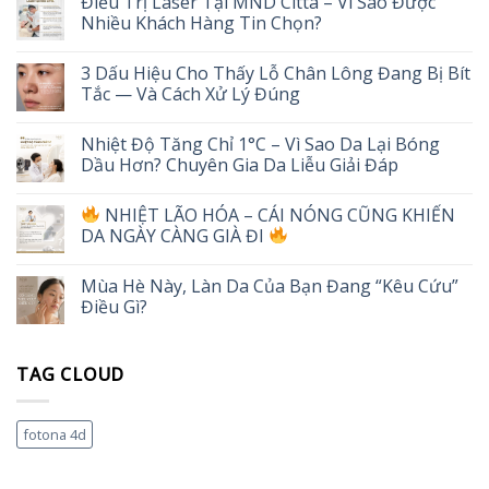
Điều Trị Laser Tại MND Citta – Vì Sao Được
Nhiều Khách Hàng Tin Chọn?
3 Dấu Hiệu Cho Thấy Lỗ Chân Lông Đang Bị Bít
Tắc — Và Cách Xử Lý Đúng
Nhiệt Độ Tăng Chỉ 1°C – Vì Sao Da Lại Bóng
Dầu Hơn? Chuyên Gia Da Liễu Giải Đáp
NHIỆT LÃO HÓA – CÁI NÓNG CŨNG KHIẾN
DA NGÀY CÀNG GIÀ ĐI
Mùa Hè Này, Làn Da Của Bạn Đang “Kêu Cứu”
Điều Gì?
TAG CLOUD
fotona 4d