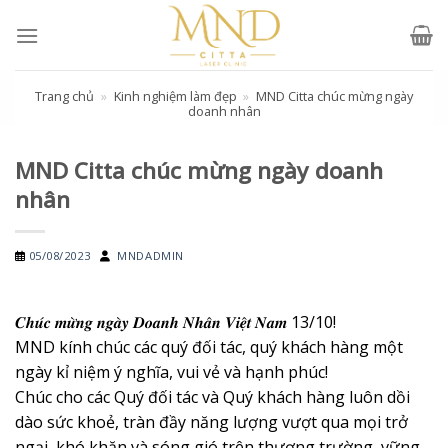
Skip
to
content
Trang chủ
»
Kinh nghiệm làm đẹp
»
MND Citta chúc mừng ngày
doanh nhân
MND Citta chúc mừng ngày doanh
nhân
05/08/2023
MNDADMIN
𝑪𝒉𝒖́𝒄 𝒎𝒖̛̀𝒏𝒈 𝒏𝒈𝒂̀𝒚 𝑫𝒐𝒂𝒏𝒉 𝑵𝒉𝒂̂𝒏 𝑽𝒊𝒆̣̂𝒕 𝑵𝒂𝒎 13/10!
MND kính chúc các quý đối tác, quý khách hàng một
ngày kỉ niệm ý nghĩa, vui vẻ và hạnh phúc!
Chúc cho các Quý đối tác và Quý khách hàng luôn dồi
dào sức khoẻ, tràn đầy năng lượng vượt qua mọi trở
ngại, khó khăn và sóng gió trên thương trường, vững